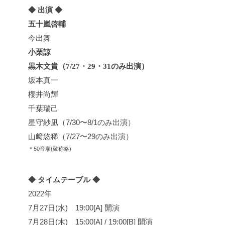
◆ 出演 ◆
五十嵐啓輔
今出舞
小栗諒
黒木文貴（7/27・29・31のみ出演）
坂本真一
櫻井尚輝
千葉瑞己
星守紗凪（7/30〜8/1のみ出演）
山﨑悠稀（7/27〜29のみ出演）
＊50音順(敬称略)
◆ タイムテーブル ◆
2022年
7月27日(水) 19:00[A] 開演
7月28日(木) 15:00[A] / 19:00[B] 開演