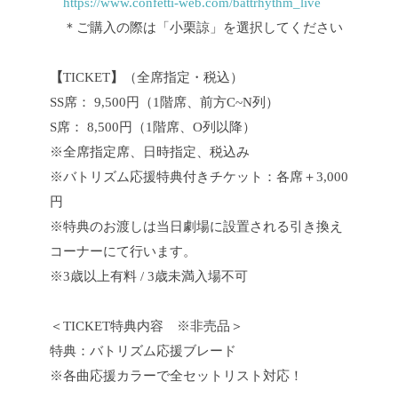
https://www.confetti-web.com/battrhythm_live
＊ご購入の際は「小栗諒」を選択してください
【
TICKET
】
（全席指定・税込）
SS席： 9,500円（1階席、前方C~N列）
S席： 8,500円（1階席、O列以降）
※全席指定席、日時指定、税込み
※バトリズム応援特典付きチケット：各席＋3,000
円
※特典のお渡しは当日劇場に設置される引き換え
コーナーにて行います。
※3歳以上有料 / 3歳未満入場不可
＜TICKET特典内容 ※非売品＞
特典：バトリズム応援ブレード
※各曲応援カラーで全セットリスト対応！