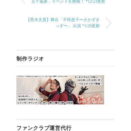
五十嵐家」イベントを開催！ *12/23更新
【黒木文貴】舞台「不咲息子〜さかずき
っず〜」 出演 *1/20更新
制作ラジオ
ファンクラブ運営代行