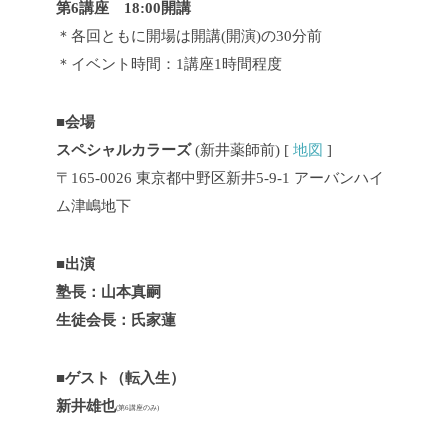
第6講座 18:00開
講
＊各回ともに開場は開講(開演)の30分前
＊イベント時間：1講座1時間程度
■会場
スペシャルカラーズ
(新井薬師前) [
地図
]
〒165-0026 東京都中野区新井5-9-1 アーバンハイ
ム津嶋地下
■出演
塾長：山本真嗣
生徒会長：氏家蓮
■ゲスト（転入生）
新井雄也
(第6講座のみ)