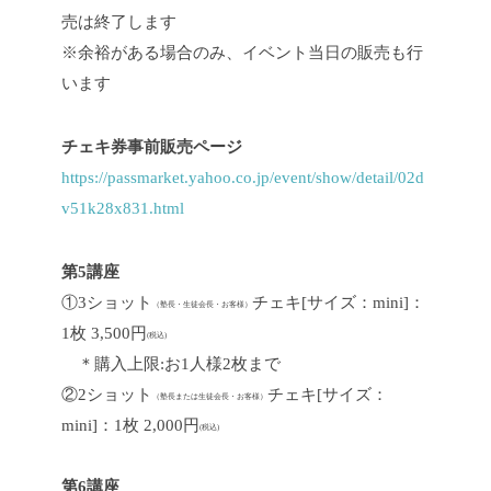
売は終了します
※余裕がある場合のみ、イベント当日の販売も行
います
チェキ券事前販売ページ
https://passmarket.yahoo.co.jp/event/show/detail/02d
v51k28x831.html
第5講座
①3ショット
チェキ[サイズ：mini]：
（塾長・生徒会長・お客様）
1枚 3,500円
(税込)
＊購入上限:お1人様2枚まで
②2ショット
チェキ[サイズ：
（塾長または生徒会長・お客様）
mini]：1枚 2,000円
(税込)
第6講座