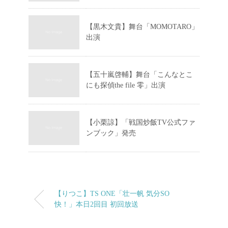
【黒木文貴】舞台「MOMOTARO」
出演
【五十嵐啓輔】舞台「こんなとこ
にも探偵the file 零」出演
【小栗諒】「戦国炒飯TV公式ファ
ンブック」発売
【りつこ】TS ONE「壮一帆 気分SO
快！」本日2回目 初回放送