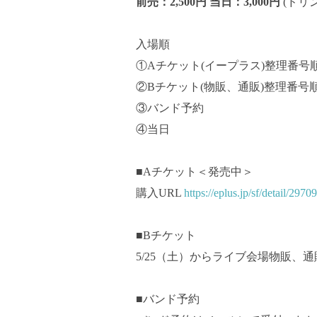
前売：2,500円 当日：3,000円
(ドリ
入場順
①Aチケット(イープラス)整理番号
②Bチケット(物販、通販)整理番号
③バンド予約
④当日
■Aチケット＜発売中＞
購入URL
https://eplus.jp/sf/detail/29
■Bチケット
5/25（土）からライブ会場物販、
■バンド予約