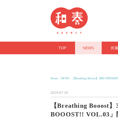
TOP
NEWS
所属
Home
›
NEWS
›
【Breathing Booost】3RD ONEMA
2019-07-20
【Breathing Booost
BOOOST!! VOL.03