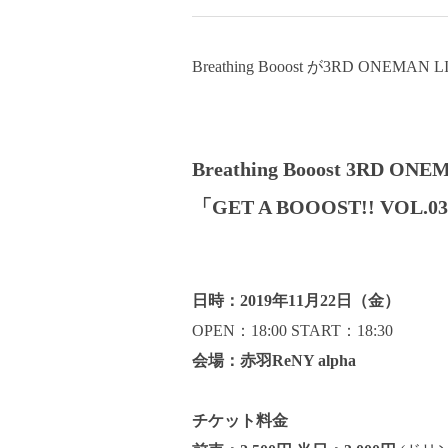
Breathing Booost が3RD ONE
Breathing Booost 3RD ONE
「GET A BOOOST!! VOL.0
日時：2019年11月22日（金）
OPEN：18:00 START：18:30
会場：赤羽ReNY alpha
チケット料金