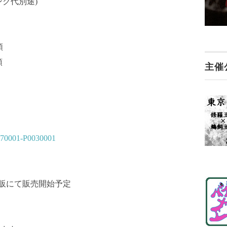
ンク代別途)
順
順
主催
70970001-P0030001
通販にて販売開始予定